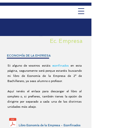
2º Bachillerato
Ec. Empresa
ECONOMÍA DE LA EMPRESA
Si alguno de vosotros estáis
econfinados
en esta
página, seguramente será porque estaréis buscando
mi libro de Economía de la Empresa de 2º de
Bachillerato, ya seas alumno o profesor.
Aquí tenéis el
enlace para descargar el libro al
completo o, si prefieres, también tienes la opción de
dirigirte por separado a cada una de las distintas
unidades más abajo.
Libro Economía de la Empresa - Econfinados