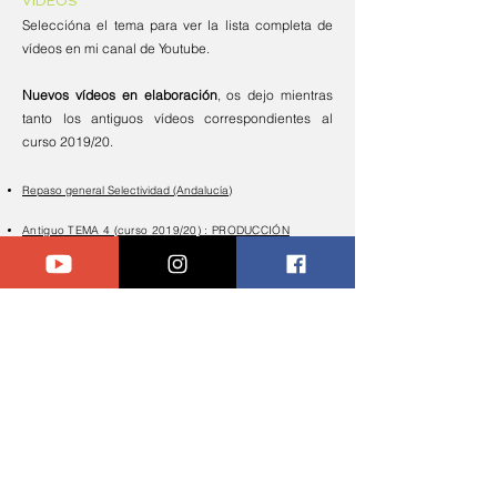
VÍDEOS
Seleccióna el tema para ver la lista completa de
vídeos en mi canal de Youtube.
Nuevos vídeos en elaboración
, os dejo mientras
tanto los antiguos vídeos correspondientes al
curso 2019/20.
Repaso general Selectividad (Andalucía)
Antiguo TEMA 4 (curso 2019/20) : PRODUCCIÓN
Antiguo TEMA 6 (curso 2019/20): INVERSIÓN
Antiguo TEMA 9 (curso 2019/20): CONTABILIDAD I
Antiguo TEMA 10 (curso 2019/20): CONTABILIDAD II