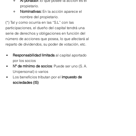
Al portador:
El que posee la acción es el 
propietario. 
Nominativas: 
En la acción aparece el 
nombre del propietario.
(*) Tal y como ocurría en las “S.L” con las 
participaciones, el dueño del capital tendrá una 
serie de derechos y obligaciones en función del 
número de acciones que posea, lo que afectará al 
reparto de dividendos, su poder de votación, etc.
Responsabilidad limitada
 al capital aportado 
por los socios
Nº de mínimo de socios
: Puede ser uno (S. A. 
Unipersonal) o varios
Los beneficios tributan por el 
impuesto de 
sociedades (IS)