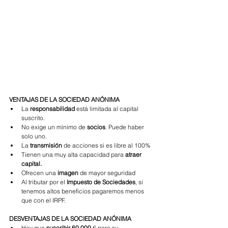
VENTAJAS DE LA SOCIEDAD ANÓNIMA
La 
responsabilidad
 está limitada al capital 
suscrito.
No exige un mínimo de 
socios
. Puede haber 
solo uno.
La 
transmisión
 de acciones si es libre al 100%
Tienen una muy alta capacidad para 
atraer 
capital.
Ofrecen una 
imagen
 de mayor seguridad
Al tributar por el 
Impuesto de Sociedades
, si 
tenemos altos beneficios pagaremos menos 
que con el IRPF.
DESVENTAJAS DE LA SOCIEDAD ANÓNIMA
Hay que 
suscribir 60.000 
€ para su 