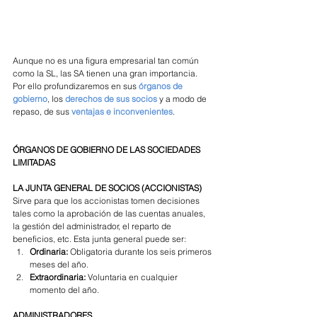
Aunque no es una figura empresarial tan común 
como la SL, las SA tienen una gran importancia. 
Por ello profundizaremos en sus 
órganos de 
gobierno
, los 
derechos de sus socios 
y a modo de 
repaso, de sus 
ventajas e inconvenientes
. 
ÓRGANOS DE GOBIERNO DE LAS SOCIEDADES 
LIMITADAS
LA JUNTA GENERAL DE SOCIOS (ACCIONISTAS)
Sirve para que los accionistas tomen decisiones 
tales como la aprobación de las cuentas anuales, 
la gestión del administrador, el reparto de 
beneficios, etc. Esta junta general puede ser:
Ordinaria: 
Obligatoria durante los seis primeros 
meses del año.
Extraordinaria: 
Voluntaria en cualquier 
momento del año. 
ADMINISTRADORES