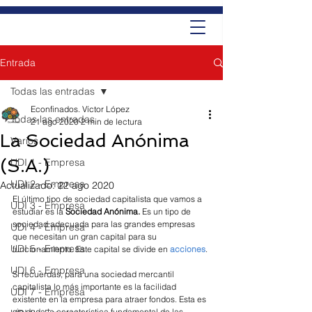
Entrada
Todas las entradas
Econfinados. Víctor López
Todas las entradas
21 ago 2020
2 min de lectura
La Sociedad Anónima
Varios
(S.A.)
UDI 1 - Empresa
UDI 2 - Empresa
Actualizado:
22 ago 2020
El último tipo de sociedad capitalista que vamos a 
UDI 3 - Empresa
estudiar es la 
Sociedad Anónima. 
Es un tipo de 
sociedad adecuada para las grandes empresas 
UDI 4 - Empresa
que necesitan un gran capital para su 
UDI 5 - Empresa
funcionamiento. Este capital se divide en 
acciones
. 
UDI 6 - Empresa
Si recuerdas, para una sociedad mercantil 
capitalista lo más importante es la facilidad 
UDI 7 - Empresa
existente en la empresa para atraer fondos. Esta es 
sin duda la característica fundamental de las 