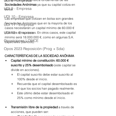
UDI 8 - Empresa
Sociedades Anónimas 
ya que su capital cotiza en 
UDI 9 - Empresa
bolsa.
UDI 10 - Empresa
Las empresas que cotizan en bolsa son grandes 
Sociedades Anónimas que en la mayoría de los 
UDI 11 - Empresa
casos necesitarán un capital mínimo de 60.000 € 
UDI 12 - Empresa
divididos en acciones. En otros casos, este capital 
mínimo será 18.000.000 €, como en algunas S.A. 
Oposiciones LOMCE
Especiales (bancos).
Opos 2023 Reposición (Prog + Sda)
CARACTERÍSTICAS DE LA SOCIEDAD ANÓNIMA
Capital mínimo de constitución: 60.000 € 
suscrito y 25% desembolsado
 (este capital se 
divide en acciones). 
El capital suscrito debe estar suscrito al 
100% desde el inicio. 
Recuerda que el capital desembolsado es 
el que los socios han pagado realmente.
Este último debe estar desembolsado el 
25% como mínimo desde el inicio. 
Transmisión libre de la propiedad
 a través de 
acciones, que pueden ser: