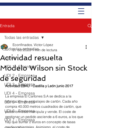
Entrada
Todas las entradas
Econfinados. Víctor López
Todas las entradas
27 oct 2020
1 min de lectura
Actividad resuelta
Varios
Modelo Wilson sin Stock
UDI 1 - Empresa
UDI 2 - Empresa
de seguridad
UDI 3 - Empresa
Actividad EBAU - Castilla y León junio 2017
UDI 4 - Empresa
La empresa El Cartones S.A se dedica a la 
fabricación de embalajes de cartón. Cada año 
UDI 5 - Empresa
compra 40.000 metros cuadrados de cartón, que 
UDI 6 - Empresa
posteriormente manipula y vende. El coste de 
gestionar un pedido asciende a 6 euros, a los que 
UDI 7 - Empresa
hay que sumar 2 euros en concepto de tasas 
medioambientales. Asimismo, el coste de 