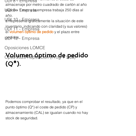
UDI 8 - Empresa
almacenaje por metro cuadrado de cartón al año 
UDI 9 - Empresa
supone 1 euro y la empresa trabaja 250 días al 
año. 
UDI 10 - Empresa
à Represente gráficamente la situación de este 
inventario, indicando con claridad (y sus valores) 
UDI 11 - Empresa
el 
volumen óptimo de pedido 
y el plazo entre 
pedidos.
UDI 12 - Empresa
Oposiciones LOMCE
Volumen óptimo de pedido 
Opos 2023 Reposición (Prog + Sda)
(Q*).
Podemos comprobar el resultado, ya que en el 
punto óptimo (Q*) el coste de pedido (CP) y 
almacenamiento (CAL) se igualan cuando no hay 
stock de seguridad. 