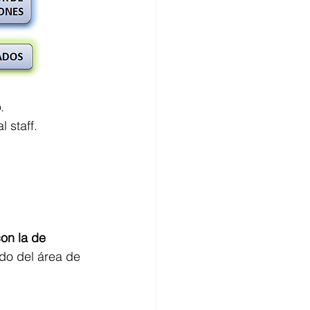
o
.
l staff. 
on la de 
odo del área de 