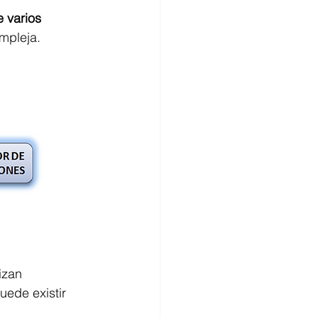
 varios 
mpleja.
izan
uede existir 