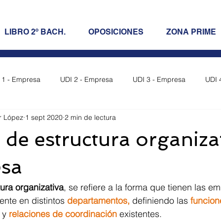
LIBRO 2º BACH.
OPOSICIONES
ZONA PRIME
 1 - Empresa
UDI 2 - Empresa
UDI 3 - Empresa
UDI 
r López
1 sept 2020
2 min de lectura
resa
UDI 7 - Empresa
UDI 8 - Empresa
UDI 9 - Empr
de estructura organiza
Empresa
UDI 12 - Empresa
Oposiciones LOMCE
esa
ura organizativa
, se refiere a la forma que tienen las e
a)
nte en distintos 
departamentos, 
definiendo las 
funcion
 y 
relaciones de coordinación 
existentes. 