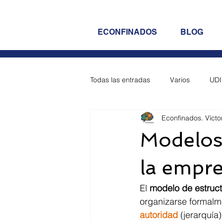
ECONFINADOS
BLOG
Todas las entradas
Varios
UDI
Econfinados. Vícto
UDI 5 - Empresa
UDI 6 - Emp
Modelos 
UDI 10 - Empresa
UDI 11 - 
la empr
El 
modelo de estruct
Opos 2023 Reposición (Prog + Sd
organizarse formalme
autoridad 
(jerarquía)