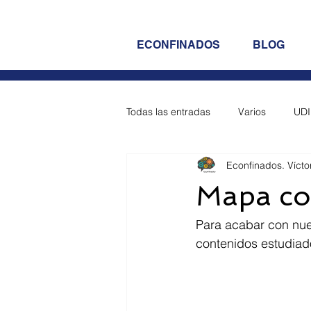
ECONFINADOS
BLOG
Todas las entradas
Varios
UDI
Econfinados. Vícto
UDI 5 - Empresa
UDI 6 - Emp
Mapa con
UDI 10 - Empresa
UDI 11 - 
Para acabar con nue
contenidos estudiado
Opos 2023 Reposición (Prog + Sd