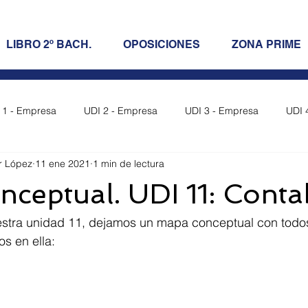
LIBRO 2º BACH.
OPOSICIONES
ZONA PRIME
 1 - Empresa
UDI 2 - Empresa
UDI 3 - Empresa
UDI 
r López
11 ene 2021
1 min de lectura
resa
UDI 7 - Empresa
UDI 8 - Empresa
UDI 9 - Empr
ceptual. UDI 11: Conta
Empresa
UDI 12 - Empresa
Oposiciones LOMCE
stra unidad 11, dejamos un mapa conceptual con todos
s en ella:
a)