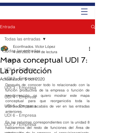
Entrada
Todas las entradas
Econfinados. Víctor López
Todas las entradas
4 oct 2020
1 min de lectura
Mapa conceptual UDI 7:
Varios
La producción
UDI 1 - Empresa
UDI 2 - Empresa
Actualizado:
5 oct 2020
Después de conocer todo lo relacionado con la 
UDI 3 - Empresa
función productiva de la empresa o función de 
transformación os quiero mostrar este mapa 
UDI 4 - Empresa
conceptual para que reorganicéis toda la 
UDI 5 - Empresa
información que acabáis de ver en las entradas 
anteriores.
UDI 6 - Empresa
En las próximas correspondientes con la unidad 8 
UDI 7 - Empresa
hablaremos del resto de funciones del Área de 
producción de la empresa, el aprovisionamiento, 