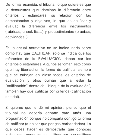
De forma resumida, el tribunal lo que quiere es que 
le demuestres que dominas la diferencia entre 
criterios y estándares, su relación con las 
competencias y objetivos, lo que es calificar y 
evaluar, la diferencia entre los instrumentos 
(rúbricas, check-list…) y procedimientos (pruebas, 
actividades..). 
En la actual normativa no se indica nada sobre 
cómo hay que CALIFICAR, solo se indica que los 
referentes de la EVALUACIÓN deben ser los 
criterios o estándares. Algunos se toman esto como 
que hay libertad en la forma de calificar siempre 
que se trabajen en clase todos los criterios de 
evaluación y otros opinan que al estar la 
“calificación” dentro del “bloque de la evaluación”, 
también hay que calificar por criterios (calificación 
criterial). 
Si quieres que te dé mi opinión, pienso que el 
tribunal no debería echarte para atrás una 
programación porque no comparta contigo tu forma 
de calificar (a no ser que pongas barbaridades). Lo 
que debes hacer es demostrarle que conoces 
todos estos conceptos y justificar por qué calificas 