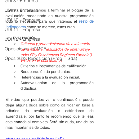
UDI 8 - Empresa
UDI 9 - Empresa
En esta entrada vamos a terminar el bloque de la 
evaluación redactando en nuestra programación 
UDI 10 - Empresa
todo lo necesario para que tratemos el 
resto de 
indicadores 
como se merece, estos eran…
UDI 11 - Empresa
EVALUACIÓN
UDI 12 - Empresa
Criterios y procedimientos de evaluación 
Oposiciones LOMCE
de la materia. Resultados de aprendizaje 
(sólo FP y Enseñanzas Régimen Especial). 
Opos 2023 Reposición (Prog + Sda)
Vistos en el post anterior.
Criterios e instrumentos de calificación.
Recuperación de pendientes.
Referencias a la evaluación inicial.
Autoevaluación de la programación 
didáctica.
El video que puedes ver a continuación, puede 
dejar alguna duda sobre como calificar en base a 
criterios de evaluación o estándares de 
aprendizaje, por tanto te recomiendo que te leas 
esta entrada al completo. Será, sin duda, una de las 
mas importantes de todas.