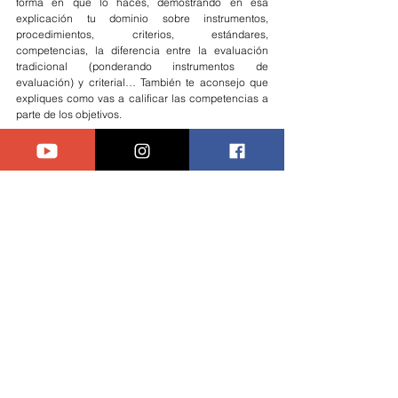
forma en que lo haces, demostrando en esa 
explicación tu dominio sobre instrumentos, 
procedimientos, criterios, estándares, 
competencias, la diferencia entre la evaluación 
tradicional (ponderando instrumentos de 
evaluación) y criterial… También te aconsejo que 
expliques como vas a calificar las competencias a 
parte de los objetivos.
Una vez hecho esto, podrías hacer todas las 
aclaraciones 
que creas convenientes sobre cada 
uno de los procedimientos de evaluación, y de tus 
criterios, es decir los referentes que usas para 
poner la nota de tu alumnado y el peso que le has 
dado a cada uno de ellos. 
RECUPERACIÓN DE PENDIENTES
Pues eso, explica la forma en que llevarás a cabo 
este proceso. No es que sea este un punto 
demasiado importante, pero al aparecer en los 
indicadores tendrás que hablar de él.
Tendrás que hablar al menos de cómo vas a 
evaluar y calificar al alumnado que, a lo largo del 
curso, no ha llegado a los niveles de desempeño 
adecuados a la hora de superar los distintos 