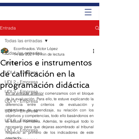
Entrada
Todas las entradas
Econfinados. Víctor López
Todas las entradas
14 abr 2021
10 min de lectura
Criterios e instrumentos
Varios
de calificación en la
UDI 1 - Empresa
UDI 2 - Empresa
programación didáctica
UDI 3 - Empresa
En la entrada anterior
 comenzamos con el bloque 
de la evaluación. Para ello, te estuve explicando la 
UDI 4 - Empresa
diferencia entre criterios de evaluación y 
estándares de aprendizaje, su relación con los 
UDI 5 - Empresa
objetivos y competencias, todo ello basándonos en 
UDI 6 - Empresa
la actual normativa. Además, te expliqué todo lo 
necesario para que dejaras asombrado al tribunal 
UDI 7 - Empresa
respecto al primero de los indicadores de este 
apartado.