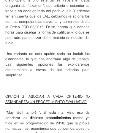
claro qué criterio o estándar se trabaja en cada 
pregunta del “examen”, que criterio o estándar se 
trabaja en cada entrada del porfolio, etc. Y además 
ten en cuenta que los EAE, debíamos relacionarlos 
con las competencias clave, tal y como nos decía 
la Orden ECD 65/2015. En fín, habría que echarle 
horas para diseñar la forma de calificar y, lo que es 
peor aún, para utilizar dicho método en nuestro día 
a día.
Una variante de esta opción sería no incluir los 
estándares, lo que nos ahorraría algo de trabajo. 
Las siguientes opciones las explicaremos 
directamente a través de los criterios para 
simplificar.
OPCIÓN 2: ASOCIAR A CADA CRITERIO (O 
ESTÁNDARES) UN PROCEDIMIENTO EVALUATIVO 
“Muy fácil también”. Si está mal visto eso de 
ponderar los
 distintos procedimientos
 (como yo 
hice en mi programación de 2018) que la propia 
normativa nos recomienda que utilicemos, pues no 