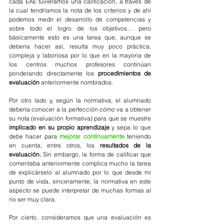
cada EAE tuviéramos una calificación, a través de 
la cual tendríamos la nota de los criterios y de ahí 
podemos medir el desarrollo de competencias y 
sobre todo el logro de los objetivos… pero 
básicamente esto es una tarea que, aunque se 
debería hacer así, resulta muy poco práctica, 
compleja y laboriosa por lo que en la mayoría de 
los centros muchos profesores continúan 
ponderando directamente los 
procedimientos de 
evaluación
 anteriormente nombrados.
Por otro lado y, según la normativa, el alumnado 
debería conocer a la perfección cómo va a obtener 
su nota (evaluación formativa) para que se muestre 
implicado en su propio aprendizaje
 y sepa lo que 
debe hacer para 
mejorar continuamente
teniendo 
en cuenta, entre otros, los
resultados de la 
evaluación
. 
Sin embargo, la forma de calificar que 
comentaba anteriormente complica mucho la tarea 
de explicárselo al alumnado por lo que desde mi 
punto de vista, sinceramente, la normativa en este 
aspecto se puede interpretar de muchas formas al 
no ser muy clara.
Por cierto, consideramos que una evaluación es 