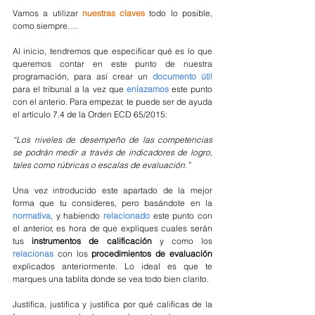
Vamos a utilizar 
nuestras claves
 todo lo posible, 
como siempre….
Al inicio, tendremos que especificar qué es lo que 
queremos contar en este punto de nuestra 
programación, para así crear un 
documento útil
para el tribunal a la vez que 
enlazamos
 este punto 
con el anterio. Para empezar, te puede ser de ayuda 
el artículo 7.4 de la Orden ECD 65/2015:
“Los niveles de desempeño de las competencias 
se podrán medir a través de indicadores de logro, 
tales como rúbricas o escalas de evaluación.”
Una vez introducido este apartado de la mejor 
forma que tu consideres, pero basándote en la 
normativa
, y habiendo 
relacionado 
este punto con 
el anterior, es hora de que expliques cuales serán 
tus 
instrumentos de calificación
 y como los 
relacionas
 con los 
procedimientos de evaluación
explicados anteriormente. Lo ideal es que te 
marques una tablita donde se vea todo bien clarito.
Justifica, justifica y justifica por qué calificas de la 