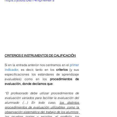
https://youtu.be/Y4nfpheKeFs
CRITERIOS E INSTRUMENTOS DE CALIFICACIÓN
Si en la entrada anterior nos centramos en el 
primer 
indicador
, es decir, tanto en los 
criterios
 (y sus 
especificaciones los estándares de aprendizaje 
evaluables) como en los 
procedimientos de 
evaluación, donde decíamos que
:
“El profesorado debe utilizar procedimientos de 
evaluación variados para facilitar la evaluación del 
alumnado (…) En todo caso, 
los distintos 
procedimientos de evaluación utilizables, como la 
observación sistemática del trabajo de los alumnos, 
las pruebas orales y escritas, el portfolio, los 