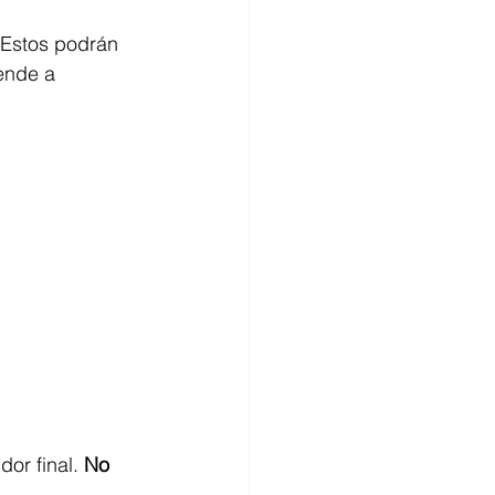
. Estos podrán 
ende a 
or final. 
No 