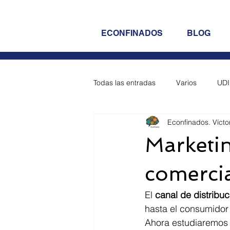
ECONFINADOS
BLOG
Todas las entradas
Varios
UDI
Econfinados. Vícto
UDI 5 - Empresa
UDI 6 - Emp
Marketin
UDI 10 - Empresa
UDI 11 - 
comercia
El 
canal de distribuc
Opos 2023 Reposición (Prog + Sd
hasta el consumidor 
Ahora estudiaremos 