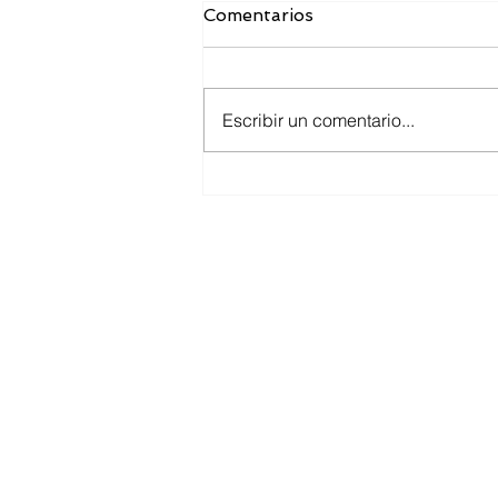
Comentarios
Escribir un comentario...
La función comercial
(marketing). Enfoques y
ética comercial