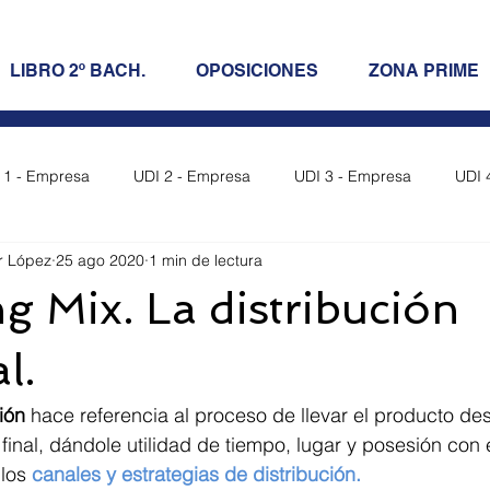
LIBRO 2º BACH.
OPOSICIONES
ZONA PRIME
 1 - Empresa
UDI 2 - Empresa
UDI 3 - Empresa
UDI 
r López
25 ago 2020
1 min de lectura
resa
UDI 7 - Empresa
UDI 8 - Empresa
UDI 9 - Empr
g Mix. La distribución
Empresa
UDI 12 - Empresa
Oposiciones LOMCE
l.
ión 
hace referencia al proceso de llevar el producto de
a)
final, dándole utilidad de tiempo, lugar y posesión con 
los 
canales y estrategias de distribución.