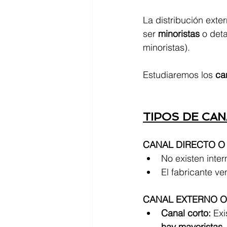
La distribución exte
ser 
minoristas 
o deta
minoristas).
Estudiaremos los 
ca
TIPOS DE CAN
CANAL DIRECTO O
No existen inter
El fabricante ve
CANAL EXTERNO O
Canal corto: 
Exi
hay mayoristas.