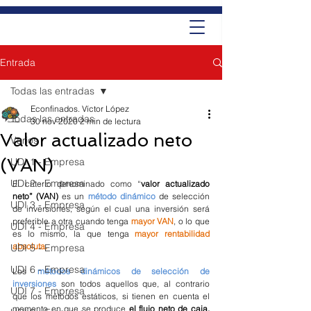
Entrada
Todas las entradas
Econfinados. Víctor López
Todas las entradas
30 nov 2020
2 min de lectura
Valor actualizado neto
Varios
(VAN)
UDI 1 - Empresa
UDI 2 - Empresa
El criterio denominado como “
valor actualizado 
neto” (VAN) 
es un 
método dinámico 
de selección 
UDI 3 - Empresa
de inversiones, según el cual una inversión será 
preferible a otra cuando tenga 
mayor VAN
, o lo que 
UDI 4 - Empresa
es lo mismo, la que tenga 
mayor rentabilidad 
absoluta.
UDI 5 - Empresa
UDI 6 - Empresa
Los 
métodos dinámicos de selección de 
inversiones 
son todos aquellos que, al contrario 
UDI 7 - Empresa
que los métodos estáticos, si tienen en cuenta el 
momento en que se produce 
el flujo neto de caja, 