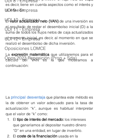
UDI 8 - Empresa
es decir, tiene en cuenta aspectos como el interés y 
UDI 9 - Empresa
la inflación.
UDI 10 - Empresa
El 
valor actualizado neto (VAN) 
de una inversión es 
el resultado de restar el desembolso inicial (D) a la 
UDI 11 - Empresa
suma de todos los flujos netos de caja actualizados 
al momento inicial, es decir, al momento en que se 
UDI 12 - Empresa
realizó el desembolso de dicha inversión. 
Oposiciones LOMCE
La 
expresión matemática 
que utilizaremos para el 
Opos 2023 Reposición (Prog + Sda)
cálculo del VAN es la que mostramos a 
continuación:
La 
principal desventaja 
que plantea este método es 
la de obtener un valor adecuado para la tasa de 
actualización “k”, aunque es habitual interpretar 
que el valor de “k” como:
El 
tipo de interés del mercado: 
los intereses 
que ganaríamos al depositar nuestro dinero 
“D” en una entidad, en lugar de invertirlo.
El 
coste de la financiación 
usada en la 