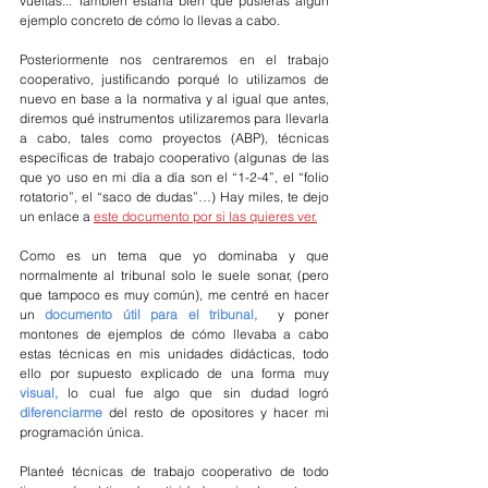
vueltas... También estaría bien que pusieras algún 
ejemplo concreto de cómo lo llevas a cabo.
Posteriormente nos centraremos en el trabajo 
cooperativo, justificando porqué lo utilizamos de 
nuevo en base a la normativa y al igual que antes, 
diremos qué instrumentos utilizaremos para llevarla 
a cabo, tales como proyectos (ABP), técnicas 
específicas de trabajo cooperativo (algunas de las 
que yo uso en mi día a día son el “1-2-4”, el “folio 
rotatorio”, el “saco de dudas”…) Hay miles, te dejo 
un enlace a 
este documento por si las quieres ver.
Como es un tema que yo dominaba y que 
normalmente al tribunal solo le suele sonar, (pero 
que tampoco es muy común), me centré en hacer 
un 
documento útil para el tribunal, 
 y poner 
montones de ejemplos de cómo llevaba a cabo 
estas técnicas en mis unidades didácticas, todo 
ello por supuesto explicado de una forma muy 
visual, 
lo cual fue algo que sin dudad logró 
diferenciarme
 del resto de opositores y hacer mi 
programación única. 
Planteé técnicas de trabajo cooperativo de todo 