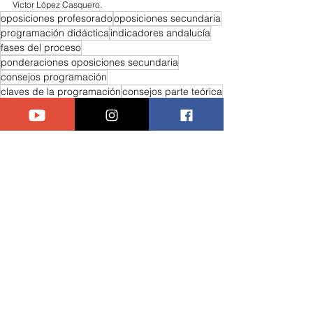
Víctor López Casquero.
oposiciones profesorado
oposiciones secundaria
programación didáctica
indicadores andalucía
fases del proceso
ponderaciones oposiciones secundaria
consejos programación
claves de la programación
consejos parte teórica
consejos parte práctica
comentario de texto economía
índice programación
normativa
portada programación
competencias clave
objetivos
contenidos
educación en valores
ANEAE
parte teórica
prólogo
calificación
atención a la diversidad
secuenciación
temporalización
temporización
evaluación
Oposiciones LOMCE