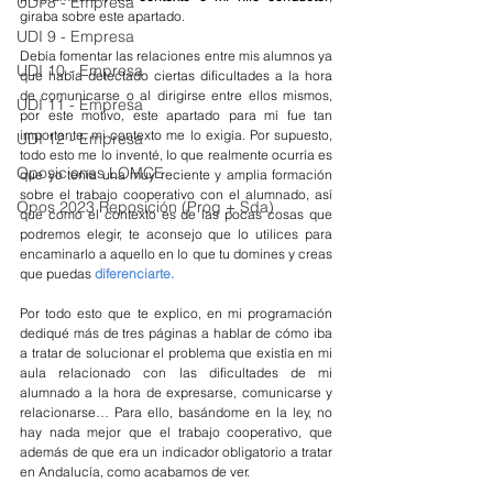
UDI 8 - Empresa
giraba sobre este apartado. 
UDI 9 - Empresa
Debía fomentar las relaciones entre mis alumnos ya 
UDI 10 - Empresa
que había detectado ciertas dificultades a la hora 
de comunicarse o al dirigirse entre ellos mismos, 
UDI 11 - Empresa
por este motivo, este apartado para mí fue tan 
importante, mi contexto me lo exigía. Por supuesto, 
UDI 12 - Empresa
todo esto me lo inventé, lo que realmente ocurría es 
Oposiciones LOMCE
que yo tenía una muy reciente y amplia formación 
sobre el trabajo cooperativo con el alumnado, así 
Opos 2023 Reposición (Prog + Sda)
que como el contexto es de las pocas cosas que 
podremos elegir, te aconsejo que lo utilices para 
encaminarlo a aquello en lo que tu domines y creas 
que puedas 
diferenciarte.
Por todo esto que te explico, en mi programación 
dediqué más de tres páginas a hablar de cómo iba 
a tratar de solucionar el problema que existía en mi 
aula relacionado con las dificultades de mi 
alumnado a la hora de expresarse, comunicarse y 
relacionarse… Para ello, basándome en la ley, no 
hay nada mejor que el trabajo cooperativo, que 
además de que era un indicador obligatorio a tratar 
en Andalucía, como acabamos de ver.